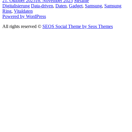
21. Oktober 2025
16. November 2025
Stefanie
Digitalisierung
Data-driven
,
Daten
,
Gadget
,
Samsung
,
Samsung
Ring
,
Vitaldaten
Powered by WordPress
All rights reserved ©
SEOS Social Theme by Seos Themes