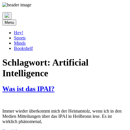
Skip
to
content
Menu
Hey!
Sports
Minds
Bookshelf
Schlagwort:
Artificial
Intelligence
Was ist das IPAI?
Immer wieder überkommt mich der Heimatstolz, wenn ich in den
Medien Mitteilungen über das IPAI in Heilbronn lese. Es ist
wirklich phänomenal,