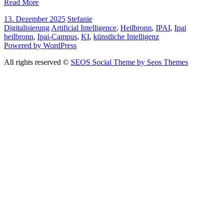
Read More
13. Dezember 2025
Stefanie
Digitalisierung
Artificial Intelligence
,
Heilbronn
,
IPAI
,
Ipai
heilbronn
,
Ipai-Campus
,
KI
,
künstliche Intelligenz
Powered by WordPress
All rights reserved ©
SEOS Social Theme by Seos Themes