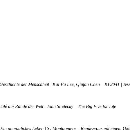
 Geschichte der Menschheit | Kai-Fu Lee, Qiufan Chen – KI 2041
|
Jes
Café am Rande der Welt | John Strelecky – The Big Five for Life
 Ein unmögliches Leben | Sy Montgomery – Rendezvous mit einem Okt