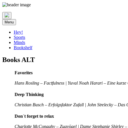
Skip
to
content
Menu
Hey!
Sports
Minds
Bookshelf
Books ALT
Favorites
Hans Rosling – Factfulness | Yuval Noah Harari – Eine kurze
Deep Thinking
Christian Busch – Erfolgsfaktor Zufall | John Strelecky – Das 
Don´t forget to relax
Charlotte McConaghy – Zugvögel | Dame Stephanie Shirley –